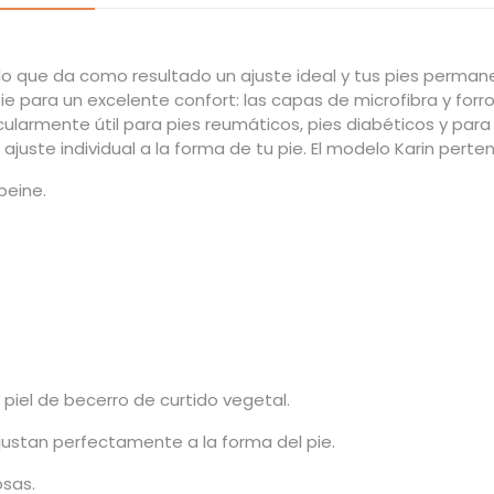
o, lo que da como resultado un ajuste ideal y tus pies perm
pie para un excelente confort: las capas de microfibra y forr
cularmente útil para pies reumáticos, pies diabéticos y para
 ajuste individual a la forma de tu pie.
El modelo Karin perten
peine.
 piel de becerro de curtido vegetal.
 ajustan perfectamente a la forma del pie.
osas.