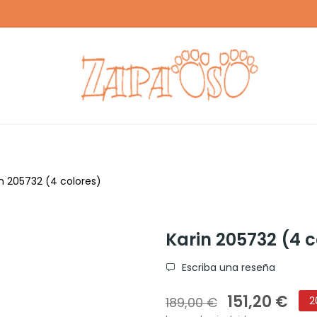
Env
in 205732 (4 colores)
Karin 205732 (4 c
Escriba una reseña
151,20 €
189,00 €
2