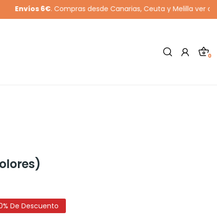
íos 6€
. Compras desde Canarias, Ceuta y Melilla ver cláusula 3
0
olores)
0% De Descuento