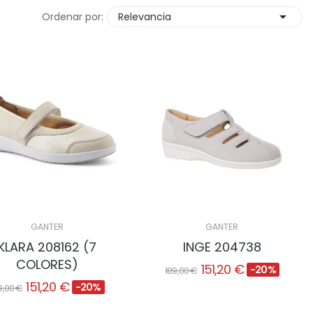

Ordenar por:
Relevancia
GANTER
GANTER
KLARA 208162 (7
INGE 204738
COLORES)
151,20 €
-20%
189,00 €
151,20 €
-20%
9,00 €