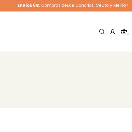
Envíos 6€
. Compras desde Canarias, Ceuta y Melilla ver cláusu
0