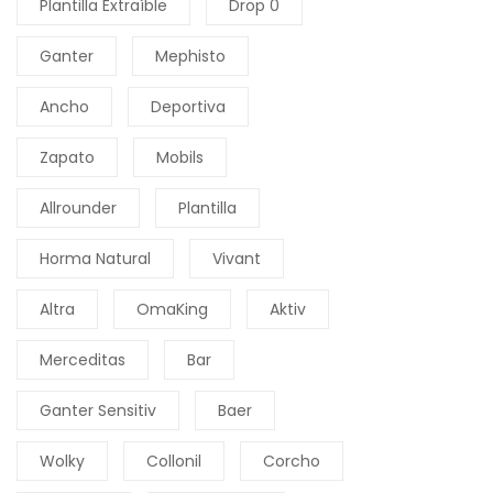
Plantilla Extraíble
Drop 0
Ganter
Mephisto
Ancho
Deportiva
Zapato
Mobils
Allrounder
Plantilla
Horma Natural
Vivant
Altra
OmaKing
Aktiv
Merceditas
Bar
Ganter Sensitiv
Baer
Wolky
Collonil
Corcho