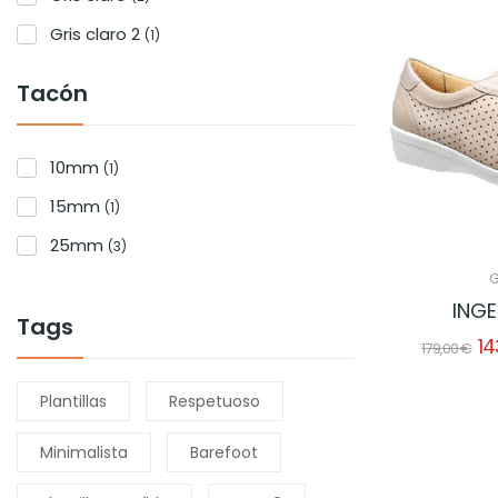
Gris claro 2
(1)
Tacón
10mm
(1)
15mm
(1)
25mm
(3)
G
ING
Tags
14
179,00 €
Plantillas
Respetuoso
Minimalista
Barefoot