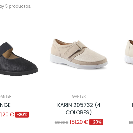
ay 5 productos.
ANTER
GANTER
INGE
KARIN 205732 (4
COLORES)
51,20 €
-20%
151,20 €
-20%
189,00 €
18