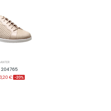
ANTER
E 204765
3,20 €
-20%