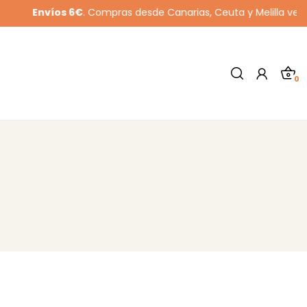
Envíos 6€
. Compras desde Canarias, Ceuta y Melilla ver cláusul
0