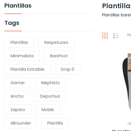
Plantillas
Plantilla
Plantillas ba
Tags
H
Plantillas
Respetuoso
Minimalista
Barefoot
Plantilla Extraíble
Drop 0
Ganter
Mephisto
Ancho
Deportiva
Zapato
Mobils
Allrounder
Plantilla
O