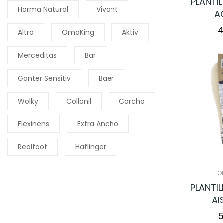
PLANTI
Horma Natural
Vivant
A
4
Altra
OmaKing
Aktiv
Merceditas
Bar
Ganter Sensitiv
Baer
Wolky
Collonil
Corcho
Flexinens
Extra Ancho
Realfoot
Haflinger
O
PLANTI
AI
5